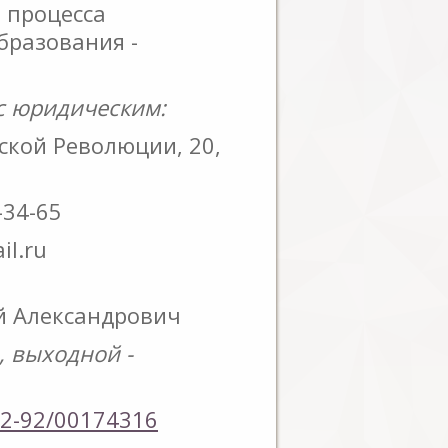
 процесса
разования -
с юридическим:
ской Революции, 20,
-34-65
ail.ru
й Александрович
, выходной -
2-92/00174316