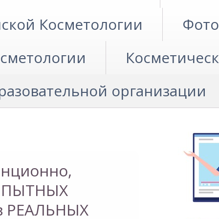
ской Косметологии
Фото
осметологии
Косметическ
бразовательной организации
анционно,
анционно,
 ОПЫТНЫХ
 ОПЫТНЫХ
в РЕАЛЬНЫХ
в РЕАЛЬНЫХ