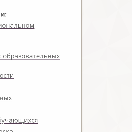
и:
сиональном
и
х образовательных
ости
нных
обучающихся
ядка