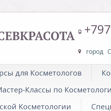
+797
СЕВКРАСОТА
город С
рсы для Косметологов
Ко
астер-Классы по Косметолог
еской Косметологии
Спец