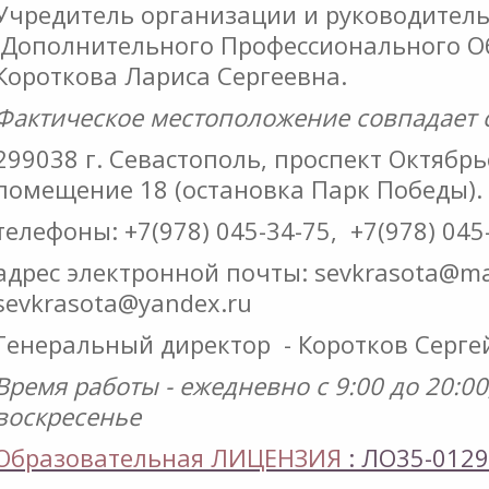
Учредитель организации и руководитель
Дополнительного Профессионального Об
Короткова Лариса Сергеевна.
ИИ
Фактическое местоположение совпадает 
299038 г. Севастополь, проспект Октябрь
помещение 18 (остановка Парк Победы).
Й
телефоны: +7(978) 045-34-75, +7(978) 045
ИИ
адрес электронной почты: sevkrasota@m
sevkrasota@yandex.ru
Ы
Генеральный директор - Коротков Серге
Время работы - ежедневно с 9:00 до 20:00
Й
воскресенье
ИИ
Образовательная ЛИЦЕНЗИЯ
: ЛО35-0129