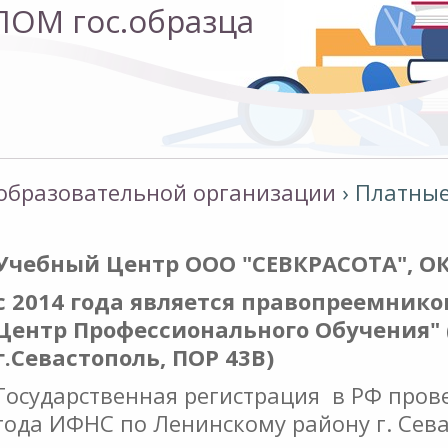
ЛОМ гос.образца
ЛОМ гос.образца
 образовательной организации
›
Платные
Учебный Центр ООО "СЕВКРАСОТА", ОК
с 2014 года является правопреемник
ОВ
Центр Профессионального Обучения" 
г.Севастополь, ПОР 43В)
Государственная регистрация в РФ пров
Е
года ИФНС по Ленинскому району г. Сева