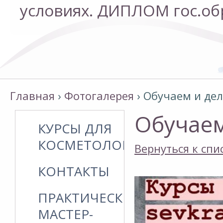
условиях. ДИПЛОМ гос.об
условиях. ДИПЛОМ гос.об
Главная
›
Фотогалерея
›
Обучаем и де
Обучаем
КУРСЫ ДЛЯ
КОСМЕТОЛОГОВ
Вернуться к спи
КОНТАКТЫ
ПРАКТИЧЕСКИЕ
МАСТЕР-