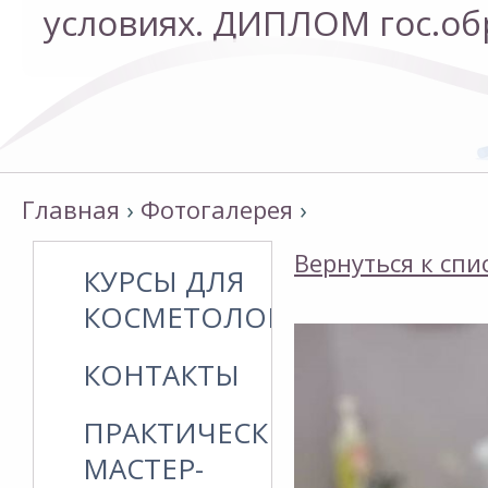
условиях. ДИПЛОМ гос.об
условиях. ДИПЛОМ гос.об
Главная
›
Фотогалерея
›
Вернуться к спи
КУРСЫ ДЛЯ
КОСМЕТОЛОГОВ
КОНТАКТЫ
ПРАКТИЧЕСКИЕ
МАСТЕР-