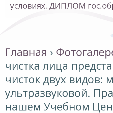
условиях. ДИПЛОМ гос.об
условиях. ДИПЛОМ гос.об
Главная
›
Фотогалер
чистка лица предста
чисток двух видов: 
ультразвуковой. Пра
нашем Учебном Цент